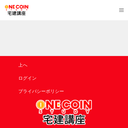
コ
ト
ン
グ
テ
ル
ン
メ
ツ
ニ
へ
ュ
ス
ー
キ
ッ
上へ
プ
ログイン
プライバシーポリシー