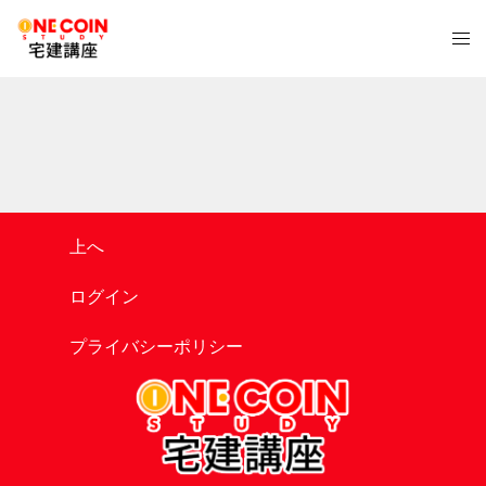
コ
ト
ン
グ
テ
ル
ン
メ
ツ
ニ
へ
ュ
ス
ー
キ
ッ
上へ
プ
ログイン
プライバシーポリシー