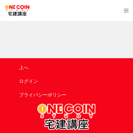
コ
ト
ン
グ
テ
ル
ン
メ
ツ
ニ
へ
ュ
ス
ー
キ
ッ
上へ
プ
ログイン
プライバシーポリシー