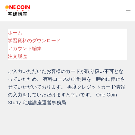
コ
ト
ン
グ
テ
ル
ン
ホーム
メ
ツ
学習資料のダウンロード
ニ
へ
アカウント編集
ュ
ス
注文履歴
ー
キ
ッ
ご入力いただいたお客様のカードが取り扱い不可とな
プ
っていたため、 有料コースのご利用を一時的に停止さ
せていただいております。 再度クレジットカード情報
の入力をしていただけますと幸いです。 One Coin
Study 宅建講座運営事務局