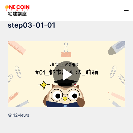
コ
ト
ン
グ
テ
step03-01-01
ル
ン
メ
ツ
ニ
へ
ュ
ス
ー
キ
ッ
プ
42
views