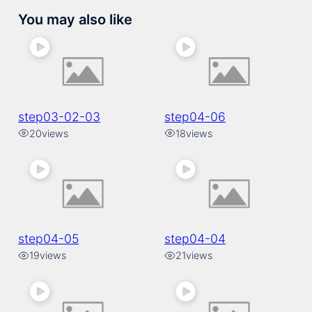
You may also like
step03-02-03
step04-06
20
views
18
views
step04-05
step04-04
19
views
21
views