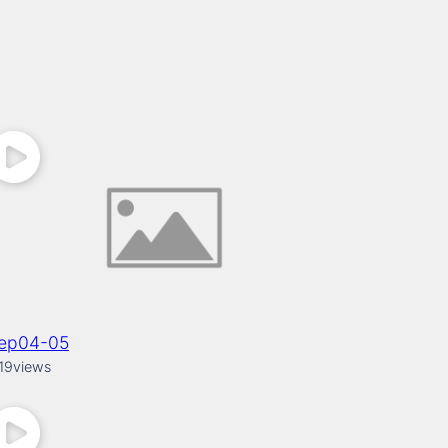
tep04-05
19
views