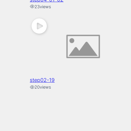
23
views
step02-19
20
views