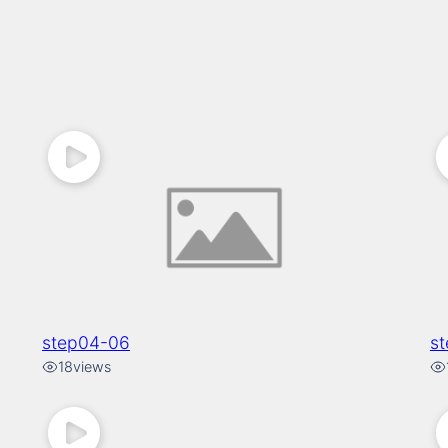
step04-06
s
18
views