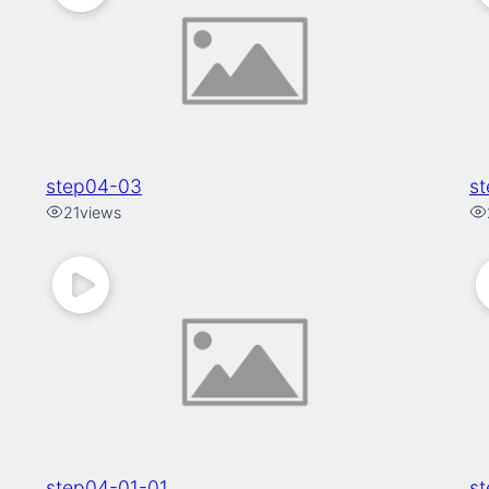
step04-03
s
21
views
step04-01-01
s