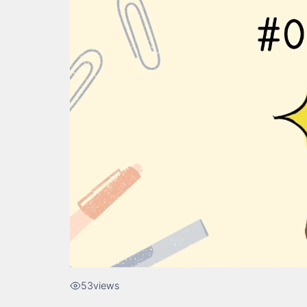
53
views