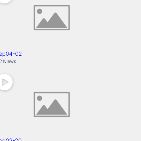
tep04-02
21
views
tep02-20