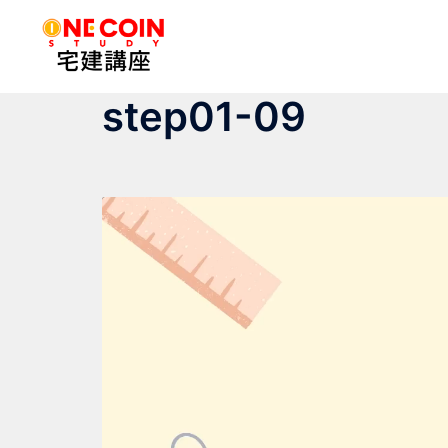
コ
ン
テ
ン
step01-09
ツ
へ
ス
キ
ッ
プ