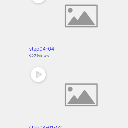
step04-04
21
views
step04-01-02