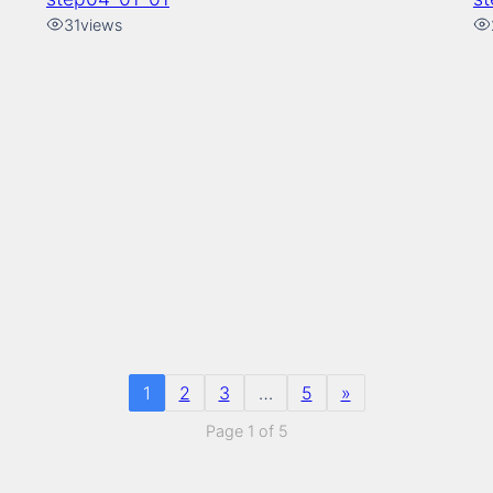
31
views
1
2
3
…
5
»
Page 1 of 5