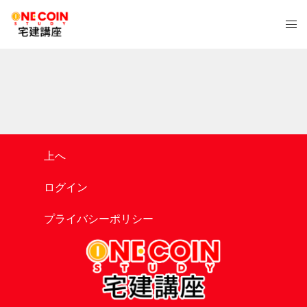
コ
ト
ン
グ
テ
ル
ン
メ
ツ
ニ
へ
ュ
ス
ー
キ
ッ
上へ
プ
ログイン
プライバシーポリシー