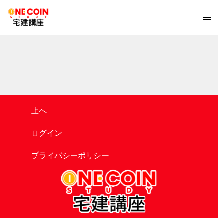
コ
ト
ン
グ
テ
ル
ン
メ
ツ
ニ
へ
ュ
ス
ー
キ
ッ
上へ
プ
ログイン
プライバシーポリシー