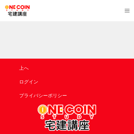
コ
ト
ン
グ
テ
ル
ン
メ
ツ
ニ
へ
ュ
ス
ー
キ
ッ
上へ
プ
ログイン
プライバシーポリシー