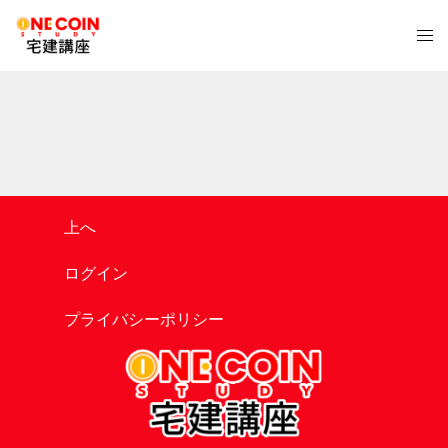
コ
ト
ン
グ
テ
ル
ン
メ
ツ
ニ
へ
ュ
ス
ー
キ
ッ
上へ
プ
ログイン
プライバシーポリシー