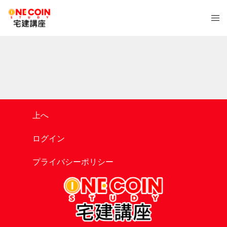
コ
ト
ン
グ
テ
ル
ン
メ
ツ
ニ
へ
ュ
ス
ー
キ
ッ
上へ
プ
ログイン
プライバシーポリシー