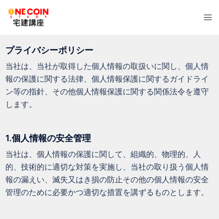
コ
ト
ン
グ
テ
ル
ン
プライバシーポリシー
メ
ツ
当社は、当社が取得した個人情報の取扱いに関し、個人情
ニ
へ
報の保護に関する法律、個人情報保護に関するガイドライ
ュ
ス
ン等の指針、その他個人情報保護に関する関係法令を遵守
ー
キ
します。
ッ
プ
1.個人情報の安全管理
当社は、個人情報の保護に関して、組織的、物理的、人
的、技術的に適切な対策を実施し、当社の取り扱う個人情
報の漏えい、滅失又はき損の防止その他の個人情報の安全
管理のために必要かつ適切な措置を講ずるものとします。