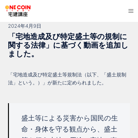
コ
ト
ン
グ
テ
2024年4月9日
ル
ン
メ
「宅地造成及び特定盛土等の規制に
ツ
ニ
関する法律」に基づく動画を追加し
へ
ュ
ス
ました。
ー
キ
ッ
「宅地造成及び特定盛土等規制法（以下、「盛土規制
プ
法」という。）」が新たに定められました。
盛土等による災害から国民の生
命・身体を守る観点から、盛土