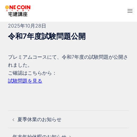
コ
ト
ン
グ
テ
2025年10月28日
ル
ン
メ
令和7年度試験問題公開
ツ
ニ
へ
ュ
ス
プレミアムコースにて、令和7年度の試験問題が公開さ
ー
キ
れました。
ッ
ご確認はこちらから：
プ
試験問題を見る
投
夏季休業のお知らせ
稿
ナ
ビ
年末年始休暇のお知らせ