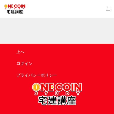
コ
ト
ン
グ
テ
ル
ン
メ
ツ
ニ
へ
ュ
ス
ー
キ
上へ
ッ
プ
ログイン
プライバシーポリシー