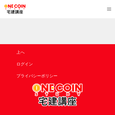
コ
ト
ン
グ
テ
ル
ン
メ
ツ
ニ
へ
ュ
ス
ー
キ
上へ
ッ
プ
ログイン
プライバシーポリシー