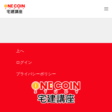
コ
ト
ン
グ
テ
ル
ン
メ
ツ
ニ
へ
ュ
ス
ー
キ
上へ
ッ
プ
ログイン
プライバシーポリシー