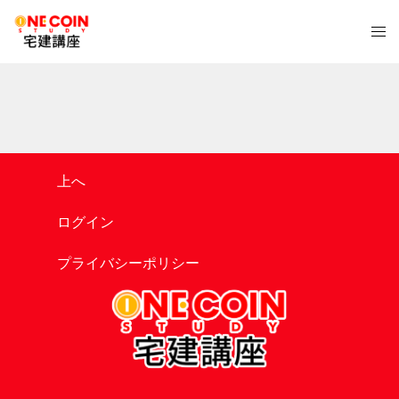
コ
ト
ン
グ
テ
ル
ン
メ
ツ
ニ
へ
ュ
ス
ー
キ
上へ
ッ
プ
ログイン
プライバシーポリシー