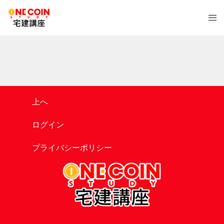
コ
ト
ン
グ
テ
ル
ン
メ
ツ
ニ
へ
ュ
ス
ー
キ
上へ
ッ
プ
ログイン
プライバシーポリシー