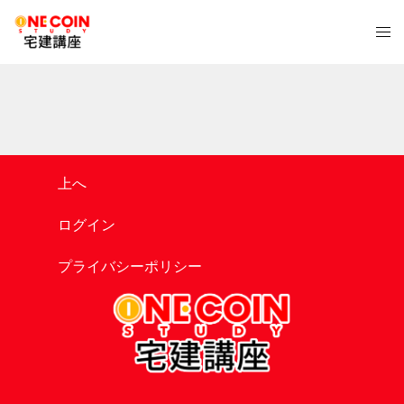
コ
ト
ン
グ
テ
ル
ン
メ
ツ
ニ
へ
ュ
ス
ー
キ
上へ
ッ
プ
ログイン
プライバシーポリシー